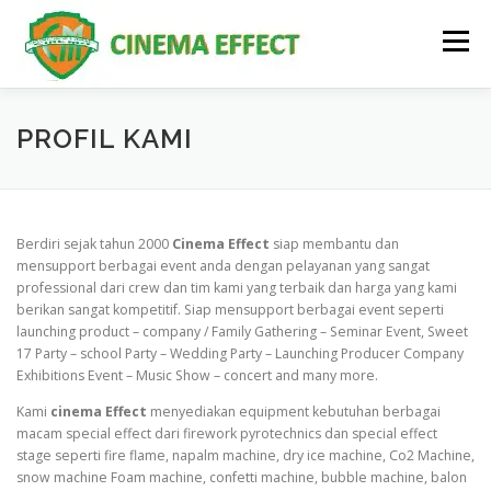
Skip
to
Menu
content
HOME
PROFIL KAMI
LAYANAN KAMI
PROFIL KAMI
GALERI
KONTAK KAMI
Berdiri sejak tahun 2000
Cinema Effect
siap membantu dan
mensupport berbagai event anda dengan pelayanan yang sangat
professional dari crew dan tim kami yang terbaik dan harga yang kami
berikan sangat kompetitif. Siap mensupport berbagai event seperti
launching product – company / Family Gathering – Seminar Event, Sweet
17 Party – school Party – Wedding Party – Launching Producer Company
Exhibitions Event – Music Show – concert and many more.
Kami
cinema Effect
menyediakan equipment kebutuhan berbagai
macam special effect dari firework pyrotechnics dan special effect
stage seperti fire flame, napalm machine, dry ice machine, Co2 Machine,
snow machine Foam machine, confetti machine, bubble machine, balon